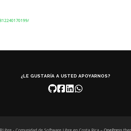
5812240170199/
¿LE GUSTARÍA A USTED APOYARNOS?
RLibre - Comunidad de Software Libre en Costa Rica
–
OnePress
the