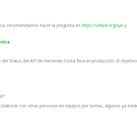
nica, recomendamos hacer la pregunta en
https://crlibre.org/qa/
y
onica
s del Status del API de Hacienda Costa Rica en producción. El objeti
ad?
colaborar con otras personas en equipos por temas, algunos ya está