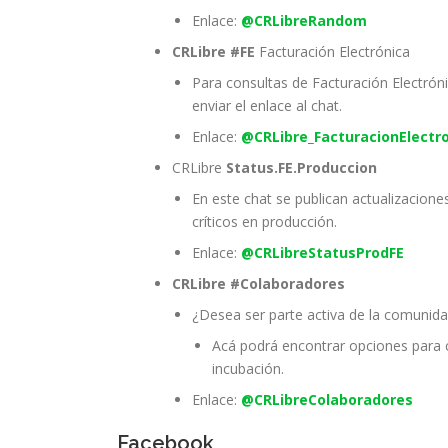
Enlace:
@CRLibreRandom
CRLibre #FE
Facturación Electrónica
Para consultas de Facturación Electró
enviar el enlace al chat.
Enlace:
@CRLibre_FacturacionElectr
CRLibre
Status.FE.Produccion
En este chat se publican actualizacione
críticos en producción.
Enlace:
@CRLibreStatusProdFE
CRLibre #Colaboradores
¿Desea ser parte activa de la comunid
Acá podrá encontrar opciones para 
incubación.
Enlace:
@CRLibreColaboradores
Facebook