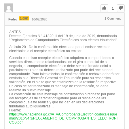
1
1.09K
1
Comment
Pedro
10/02/2020
ANTES:
Decreto Ejecutivo N.° 41820-H del 19 de junio de 2019, denominado
“Reglamento de Comprobantes Electrónicos para efectos tributarios”
Artículo 20.- De la confirmación efectuada por el emisor receptor
electrónico o el receptor electrónico no emisor:
Cuando el emisor receptor electrónico adquiera o compre bienes o
servicios directamente relacionados con el giro comercial de su
negocio, el comprobante electrónico debe ser confirmado (total o
parcialmente) o en su defecto rechazado por parte del receptor del
comprobante. Para tales efectos, la confirmación o rechazo deberá ser
enviada a la Dirección General de Tributación para su respectiva
validación, en el plazo que se establezca en la resolución respectiva.
En caso de ser rechazado el mensaje de confirmación, se debe
realizar un nuevo mensaje.
La confección de este mensaje de confirmación o rechazo por parte
del receptor, es de carácter obligatorio para el respaldo de las
compras que este realice y que incidan en las declaraciones
tributarias autoliquidativas…
Fuente:
https://www.hacienda.go.cr/ATV/ComprobanteElectronico/docs/esque
mas/2016/v4.3/REGLAMENTO_DE_COMPROBANTES_ELECTRONI
COS.pdf