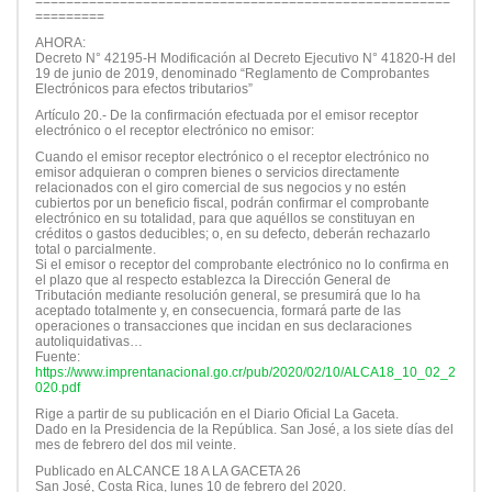
======================================================
=========
AHORA:
Decreto N° 42195-H Modificación al Decreto Ejecutivo N° 41820-H del
19 de junio de 2019, denominado “Reglamento de Comprobantes
Electrónicos para efectos tributarios”
Artículo 20.- De la confirmación efectuada por el emisor receptor
electrónico o el receptor electrónico no emisor:
Cuando el emisor receptor electrónico o el receptor electrónico no
emisor adquieran o compren bienes o servicios directamente
relacionados con el giro comercial de sus negocios y no estén
cubiertos por un beneficio fiscal, podrán confirmar el comprobante
electrónico en su totalidad, para que aquéllos se constituyan en
créditos o gastos deducibles; o, en su defecto, deberán rechazarlo
total o parcialmente.
Si el emisor o receptor del comprobante electrónico no lo confirma en
el plazo que al respecto establezca la Dirección General de
Tributación mediante resolución general, se presumirá que lo ha
aceptado totalmente y, en consecuencia, formará parte de las
operaciones o transacciones que incidan en sus declaraciones
autoliquidativas…
Fuente:
https://www.imprentanacional.go.cr/pub/2020/02/10/ALCA18_10_02_2
020.pdf
Rige a partir de su publicación en el Diario Oficial La Gaceta.
Dado en la Presidencia de la República. San José, a los siete días del
mes de febrero del dos mil veinte.
Publicado en ALCANCE 18 A LA GACETA 26
San José, Costa Rica, lunes 10 de febrero del 2020.